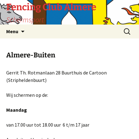
Fencing Club Almere
Schermsport
Ga
Zoeken
Menu
naar
naar:
de
inhoud
Almere-Buiten
Gerrit Th. Rotmanlaan 28 Buurthuis de Cartoon
(Stripheldenbuurt)
Wij schermen op de:
Maandag
van 17.00 uur tot 18.00 uur 6 t/m 17 jaar