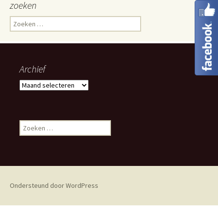
zoeken
Zoeken
naar:
Archief
Archief
Zoeken
naar:
Ondersteund door WordPress