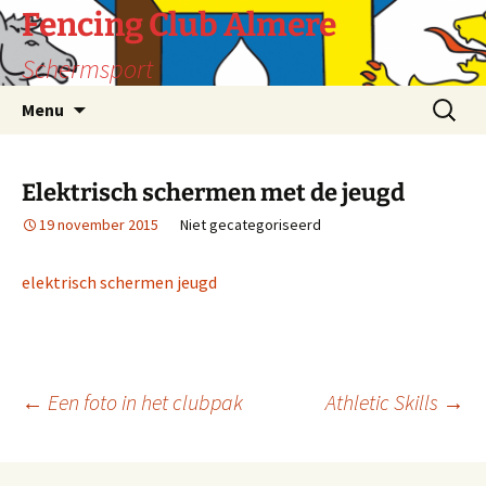
Fencing Club Almere
Schermsport
Ga
Zoeken
Menu
naar
naar:
de
inhoud
Elektrisch schermen met de jeugd
19 november 2015
Niet gecategoriseerd
elektrisch schermen jeugd
Berichtnavigatie
←
Een foto in het clubpak
Athletic Skills
→