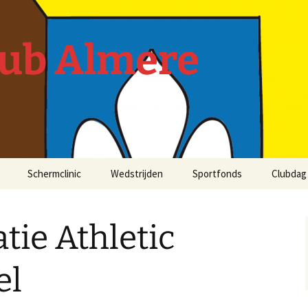
lub Almere
Schermclinic
Wedstrijden
Sportfonds
Clubdag 
ie Athletic
el