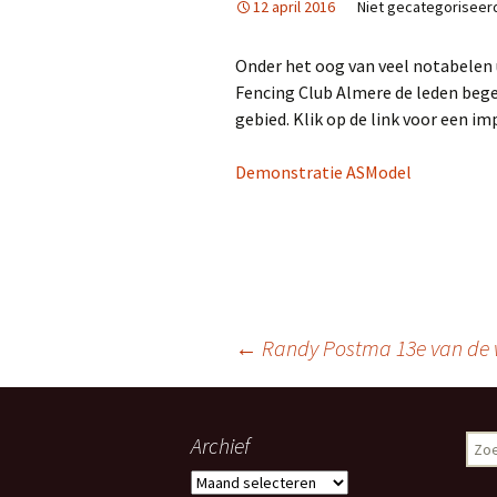
12 april 2016
Niet gecategoriseer
Contact
Onder het oog van veel notabelen 
DE LERAREN
Fencing Club Almere de leden bege
Ereleden
gebied. Klik op de link voor een i
Clubkampioenen
Demonstratie ASModel
Video impressie Degen
Coach regels voor ouders
Berichtnavigatie
←
Randy Postma 13e van de 
Archief
Zoe
naar:
Archief