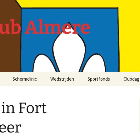
lub Almere
Schermclinic
Wedstrijden
Sportfonds
Clubdag 
in Fort
eer