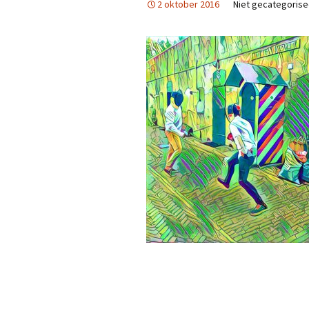
2 oktober 2016
Niet gecategoris
Contact
DE LERAREN
Ereleden
Clubkampioenen
Video impressie Degen
Coach regels voor ouders