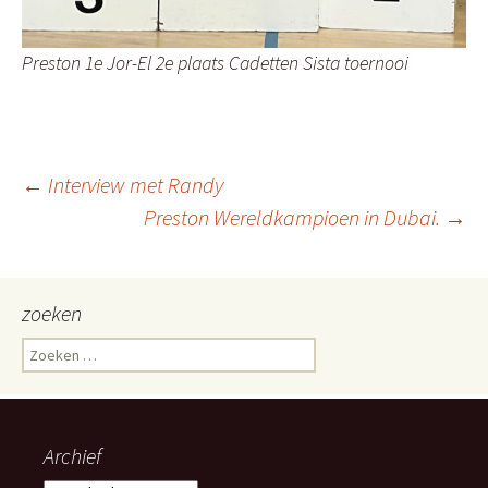
Preston 1e Jor-El 2e plaats Cadetten Sista toernooi
Berichtnavigatie
←
Interview met Randy
Preston Wereldkampioen in Dubai.
→
zoeken
Zoeken
naar:
Archief