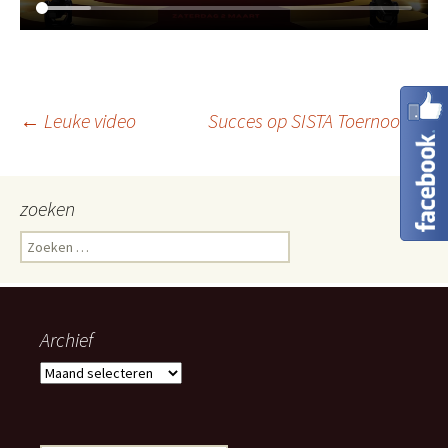
Berichtnavigatie
←
Leuke video
Succes op SISTA Toernooi
→
zoeken
Zoeken
naar:
Archief
Archief