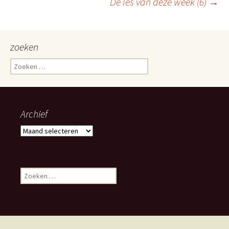
De les van deze week (6)
→
zoeken
Zoeken
naar:
Archief
Archief
Zoeken
naar: